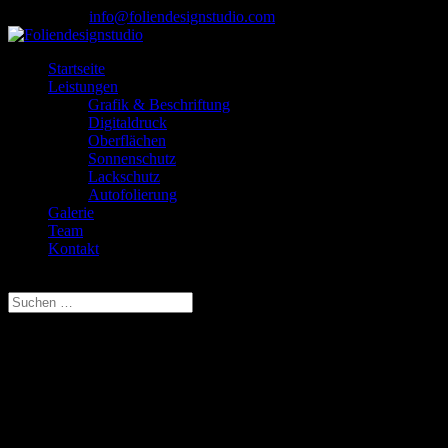
07085-1733
info@foliendesignstudio.com
Startseite
Leistungen
Grafik & Beschriftung
Digitaldruck
Oberflächen
Sonnenschutz
Lackschutz
Autofolierung
Galerie
Team
Kontakt
Seite wählen
Leistungsübersicht
Unsere Leistungen im Überblick
Grafik & Beschriftung