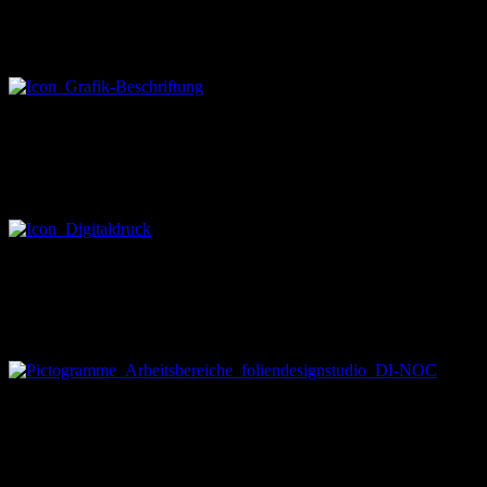
Schaufensterwerbung, Werbung auf PKW, LKW, Anhänger, Boote,
Rettungsfahrzeuge…
Digitaldruck
Drucken wie zuhause, nur auf Folie.
In jeder Größe und Farbe.
Oberflächenveredelung
Folierung jeglicher Oberflächen,
sowohl innen als auch außen
Sonnenschutz
Schutz für PKWs vor:
UV-Strahlen, Ausbleichen, Einbruch und Splittern