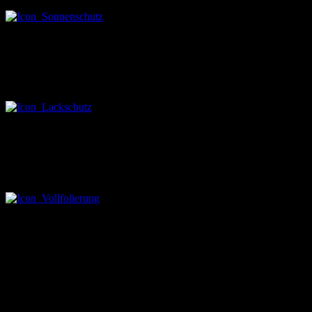
Lackschutz
Schützen Sie Ihr Fahrzeug vor Steinschlag, Kratzern und
Lackschäden.
Folierung
Drei auf einen Streich:
Lackschutz, neue Wagenfarbe und fahrende Werbeplattform.
Und so einfach gehts:

1. Sie kontaktieren uns