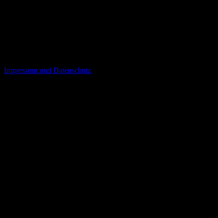
Ob Fahrzeugvollverklebung, Werbebeschriftungen, Schutzfolien oder 
Wir beraten Sie gerne und lassen Sie am Projekt teilnehmen:
Durch Rückfragen nach einzelnen Arbeitsschritten können Sie auch 
Impressum und Datenschutz