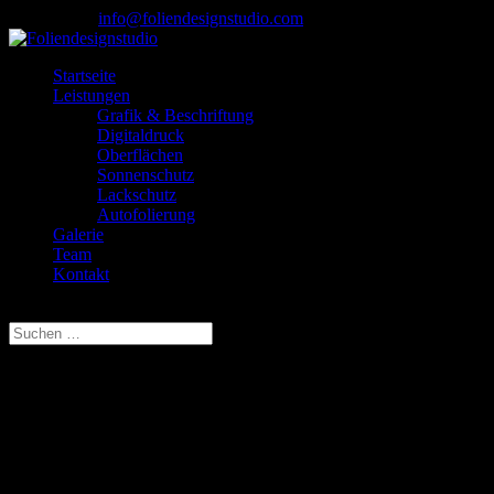
07085-1733
info@foliendesignstudio.com
Startseite
Leistungen
Grafik & Beschriftung
Digitaldruck
Oberflächen
Sonnenschutz
Lackschutz
Autofolierung
Galerie
Team
Kontakt
Seite wählen
Über uns
Langjährige Erfahrung, individuelle Beratung und die Verwendung ne
Wir folieren seit 23 Jahren Fahrzeuge und Fensterfronten.